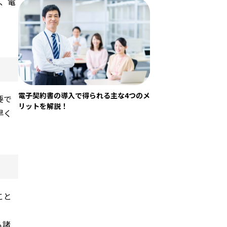
し、電
電子契約書の導入で得られる主な4つのメ
要で
リットを解説！
早く
こと
ら諸